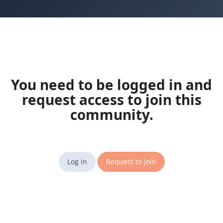
You need to be logged in and
request access to join this
community.
Log in
Request to join