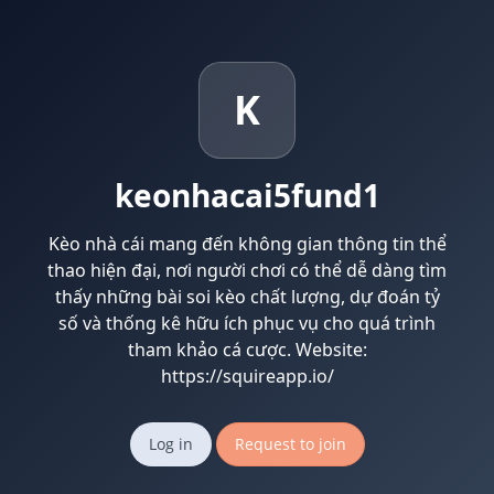
K
keonhacai5fund1
Kèo nhà cái mang đến không gian thông tin thể
thao hiện đại, nơi người chơi có thể dễ dàng tìm
thấy những bài soi kèo chất lượng, dự đoán tỷ
số và thống kê hữu ích phục vụ cho quá trình
tham khảo cá cược. Website:
https://squireapp.io/
Log in
Request to join